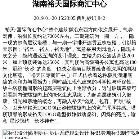
湖南裕天国际商汇中心
2019-01-20 15:23:05
西利标识
842
裕天·国际商汇中心"整个建筑群沿东西方向依次展开，气势
宏伟，沿街长度约达700米左右。二期建筑为一圆一方，一隐
一现的超高层双塔楼，与一期一字排开连贯五栋板楼，引以裕
天宗旨："裕己，裕人，裕天地"，寓意采用天园地方，隐现主
次之分，隐约通达五湖的设计理念。主楼为办公酒店高达200
米，加上顶楼装饰达250米，其副楼为高级商务公寓也高达180
米。冠绝"长沙"的高度，也决定着项目既要蕴含着深厚的湖湘
文化底蕴。 "裕天国际商汇中心"正式传承着这种极具湖湘底
蕴的亲和力与震撼力；同时融汇现代建筑的科学性与环保性。
故主塔楼椭圆形的超高层建筑向上逐渐收分，透过玻璃幕墙可
以看到内部螺旋向上的绿化生态系统，为超高层建筑引入健
康、阳光和亲地的概念，再融入裕天"饶足、包容、回馈"核
心，以升华裕天LOGO包正容物螺旋向上的宽广浑厚共感。塔
楼顶部的形成裕天LOGO造型似静似动虚幻、闪烁的亮点，喻
意"星沙隐约，长沙神奇"。