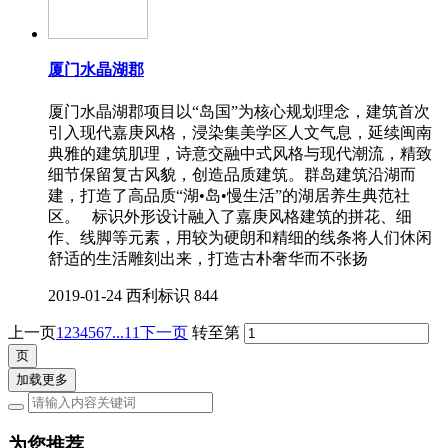
厦门水晶湖郡
厦门水晶湖郡项目以“岛国”为核心规划理念，建筑首次
引入现代嘉庚风格，浸染集美学区人文气息，延续闽南
典雅的建筑肌理，诗意交融中式风格与现代潮流，精致
细节保留复古风貌，创造品质建筑。群岛建筑沿湖而
建，打造了高品质“湖•岛•慢生活”的湖居养生典范社
区。 标识外形设计融入了嘉庚风格建筑的拼花、细
作、线脚等元素，用较为硬朗和精细的线条将人们休闲
舒适的生活雕刻出来，打造古朴奢华而不张扬
2019-01-24
西利标识
844
上一页
1
2
3
4
5
6
7
...11
下一页
转至第
加载更多
为您推荐