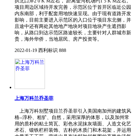
拱北口岸2 0 K M左右， 距离金湾机场约1 5 K M左右。
项目周边区域待开发完善，示范区位于首开区临近公园
内东南部，利于配套用地快速呈现。由于现有道路开发
影响，目前主要进入示范区的入口位于项目东北侧，并
且途中还有两处其他地产地块对项目地块产生遮挡影
响，从路口到达示范区路途较长，主要针对人群城市新
贵，海外华侨，当地居民、房产投资等。
2022-01-19
西利标识
888
上海万科兰乔圣菲
上海万科别墅项目兰乔圣菲引入美国南加州的建筑风
格--淳朴、粗犷、自然，采用深厚的体形，以及加州常
用的质朴的粘土简瓦、彩色水泥抹灰墙面、人造文化艺
术石、锻铁栏杆装饰、古朴的木质门和木花架，并运用