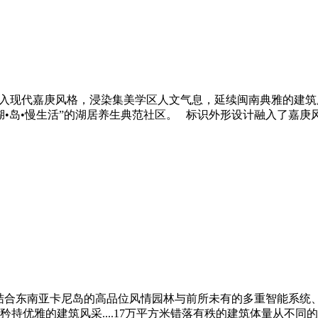
引入现代嘉庚风格，浸染集美学区人文气息，延续闽南典雅的建
湖•岛•慢生活”的湖居养生典范社区。 标识外形设计融入了嘉
结合东南亚卡尼岛的高品位风情园林与前所未有的多重智能系统
持优雅的建筑风采....17万平方米错落有秩的建筑体量从不