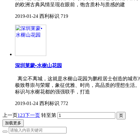
的欧洲古典风情呈现在眼前，饱含质朴与质感的建
2019-01-24
西利标识
719
深圳莱蒙•水榭山花园
离尘不离城，这就是水榭山花园为鹏程居士创造的城市净
极致尊崇与荣耀，象征优雅、时尚，高品质的理想生活。
标识与水榭花都的强强联手，打造
2019-01-24
西利标识
772
上一页
1
2
3
下一页
转至第
加载更多