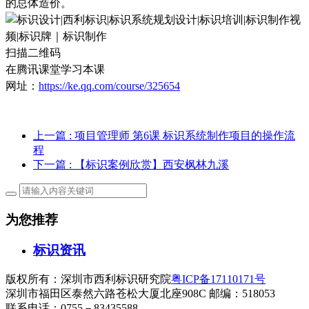
的总体造价
。
扫描二维码
在腾讯课堂学习本课
网址：
https://ke.qq.com/course/325654
上一篇
: 项目管理师 第6课 标识系统制作项目的操作流
程
下一篇
: 【标识案例欣赏】西安枫林九溪
为您推荐
标识资讯
版权所有：深圳市西利标识研究院
粤ICP备17110171号
深圳市福田区泰然六路苍松大厦北座908C 邮编：518053
联系电话：0755－83435588