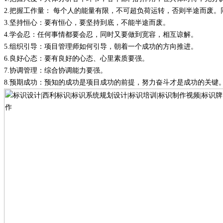
2.
把握工作量
：
每个人的能量有限，不可超负荷运转，否则半途而废。
3.
坚持恒心
：
要有恒心，要坚持到底，不能半途而废。
4.
学会忍
：
任何事情都要会忍，同时又要做到宽容，相互谅解。
5.
组织引导
：
项目管理师如何引导，朝着一个成功的方向推进。
6.
良好心态
：
要有良好的心态、心里素质要强
。
7.
协调管理
：
综合协调能力要强
。
8.
预期成功
：
预知的成功是项目成功的前提，努力奋斗才是成功的关键