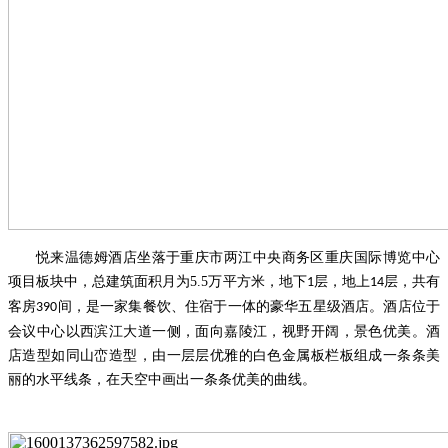
悦来温德姆酒店坐落于重庆市两江中央商务区重庆国际博览中心
项目板块中，总建筑面积月为
5.5
万平方米，地下
层，地上
层，共有
1
14
客房
间，是一家集餐饮、住宿于一体的豪华五星级酒店。酒店位于
390
会议中心以西滨江大道一侧，面向嘉陵江，视野开阔，景色优美。酒
店造型如同山峦造型，由一层层优雅的白色金属板栏板组成一条条美
丽的水平线条，在天空中画出一条条优美的曲线。