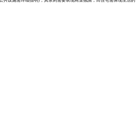
中公共设施需详细指明)，其余则需要表现商业氛围
；
而住宅需体现生活的