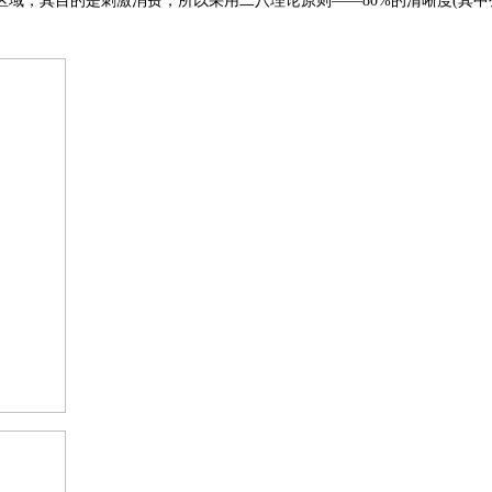
区域
，其目的是刺激消费，所以采用二八理论原则
——
80%的清晰度(其