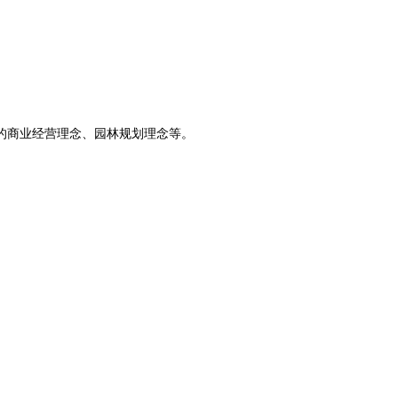
的
商业经营理念
、
园林规划理念
等。