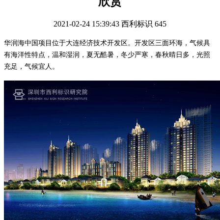
欣赏
2021-02-24 15:39:43
西利标识
645
华润海中国项目位于大连经济技术开发区。开发区三面环海，气候具
有海洋性特点，温和湿润，夏无酷暑，冬少严寒，春秋晴日多，光照
充足，气候宜人。