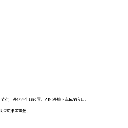
要节点，是岔路出现位置。A
BC
是地下车库的入口。
和法式排屋重叠。