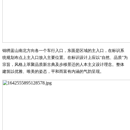
锦绣蓝山南北方向各一个车行入口，东面是区域的主入口，在标识系
统规划布点上主入口放入主要位置。在标识设计上应以
“自然
、
品质
”为
宗旨，风格上
萃聚品质新古典
及
步移景迁的人本
主义
设计
理念。整体
建筑以
优雅、唯美的姿态，平和而富有内涵的气韵
呈现。