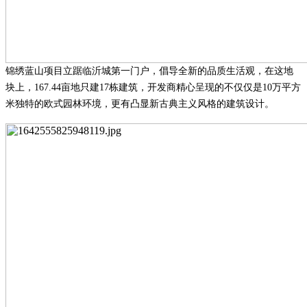
锦绣蓝山项目立踞临沂城第一门户，倡导全新的品质生活观
，
在
这
地
块上，
167.44亩地只建17栋建筑，开发商精心呈现的不仅仅是10
万
平方
米
独特的欧式园林环境，更有凸显新古典主义风格的建筑设计。