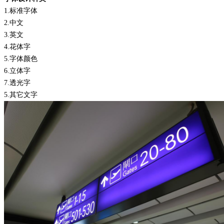
1.
标准字体
2.
中文
3.
英文
4.
花体字
5.
字体颜色
6.
立体字
7.
透光字
5.
其它文字