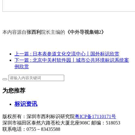
本内容源自
张西利
院长主编的
《中外导视集锦
2》
上一篇
: 日本表参道文化交流中心丨国外标识欣赏
下一篇
: 北京中关村软件园丨城市公共环境标识系统案
例欣赏
为您推荐
标识资讯
版权所有：深圳市西利标识研究院
粤ICP备17110171号
深圳市福田区泰然六路苍松大厦北座908C 邮编：518053
联系电话：0755－83435588