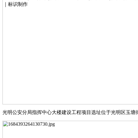
光明公安分局指挥中⼼⼤楼建设⼯程项⽬选址位于光明区⽟塘