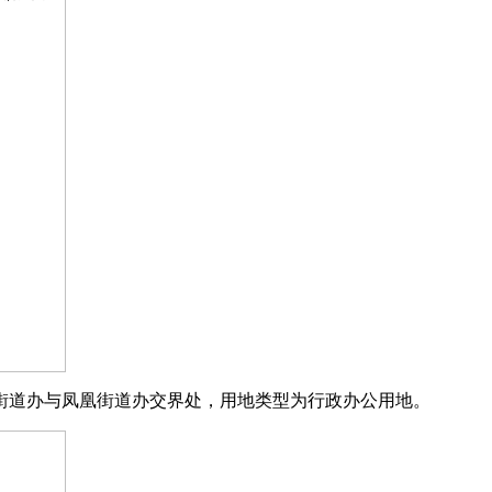
街道办与凤凰街道办交界处，⽤地类型为⾏政办公⽤地。