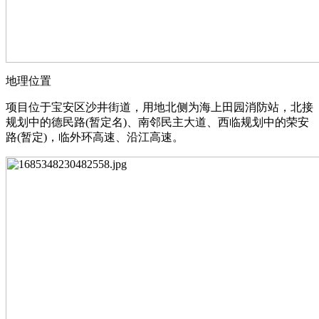
地理位置
项⽬位于宝安区沙井街道，⽤地北侧为海上⽥园消防站，北接
规划中的德⺠路(暂定名)、南邻⺠主⼤道、西临规划中的荣安
路(暂定)，临外环⾼速、沿江⾼速。