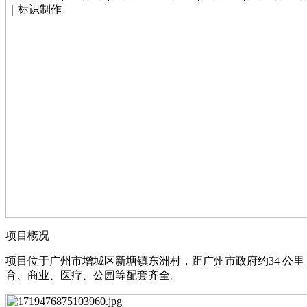
项目概况
项⽬位于⼴州市增城区新塘镇东洲村，距⼴州市政府约34 公⾥，距
育、商业、医疗、公园等配套⻬全。