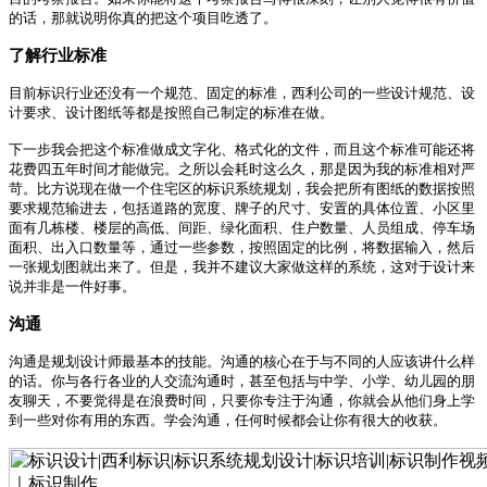
的话，那就说明你真的把这个项目吃透了。
了解行业标准
目前标识行业还没有一个规范、固定的标准，西利公司的一些设计规范、设
计要求、设计图纸等都是按照自己制定的标准在做。
下一步我会把这个标准做成文字化、格式化的文件，而且这个标准可能还将
花费四五年时间才能做完。之所以会耗时这么久，那是因为我的标准相对严
苛。比方说现在做一个住宅区的标识系统规划，我会把所有图纸的数据按照
要求规范输进去，包括道路的宽度、牌子的尺寸、安置的具体位置、小区里
面有几栋楼、楼层的高低、间距、绿化面积、住户数量、人员组成、停车场
面积、出入口数量等，通过一些参数，按照固定的比例，将数据输入，然后
一张规划图就出来了。但是，我并不建议大家做这样的系统，这对于设计来
说并非是一件好事。
沟通
沟通是规划设计师最基本的技能。沟通的核心在于与不同的人应该讲什么样
的话。你与各行各业的人交流沟通时，甚至包括与中学、小学、幼儿园的朋
友聊天，不要觉得是在浪费时间，只要你专注于沟通，你就会从他们身上学
到一些对你有用的东西。学会沟通，任何时候都会让你有很大的收获。