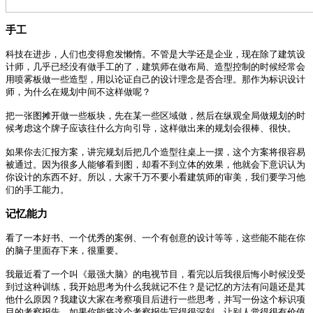
手工
科技在进步，人们也变得愈发懒惰。不管是大学还是企业，现在除了建筑设
计师，几乎已经没有做手工的了，建筑师在做布局、造型控制的时候经常会
用喷雾板做一些造型，用以论证自己的设计理念是否合理。那作为标识设计
师，为什么在规划中间不这样做呢？
把一张图摊开做一些板块，先在某一些区域做，然后在纵观全局做规划的时
候考虑这个牌子应该往什么方向引导，这样做出来的规划会很棒、很快。
如果你去汇报方案，讲完规划后把几个造型往桌上一摆，这个方案将很容易
被通过。因为很多人能够看到图，却看不到立体的效果，他就会下意识认为
你设计的东西不好。所以，大家千万不要小看建筑师的审美，我们要学习他
们的手工能力。
记忆能力
看了一本好书、一个优秀的案例、一个有创意的设计等等，这些能不能在你
的脑子里面存下来，很重要。
我最近看了一个叫《最强大脑》的电视节目，看完以后我很后悔小时候没受
到过这种训练，我开始思考为什么我就记不住？是记忆的方法有问题还是其
他什么原因？我建议大家在考察项目后进行一些思考，并写一份这个标识项
目的考察报告。如果你能将这个考察报告写得很深刻，让别人觉得很有价值