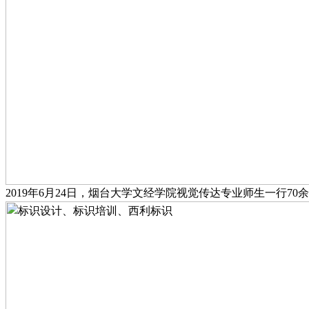
201
9
年
6
月
2
4
日，烟台
大学
文经学院视觉传达专业师生一行
7
0
余