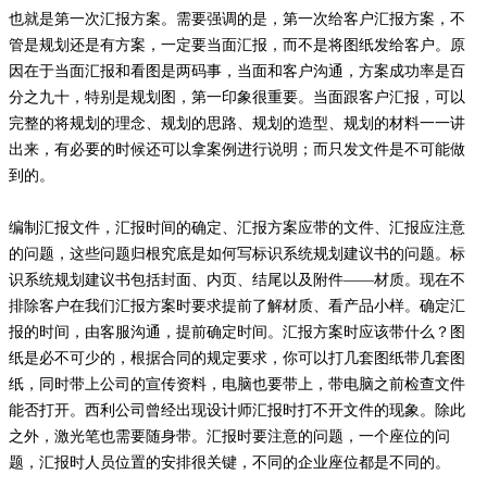
也就是第一次汇报方案。需要强调的是，第一次给客户汇报方案，不
管是规划还是有方案，一定要当面汇报，而不是将图纸发给客户。原
因在于当面汇报和看图是两码事，当面和客户沟通，方案成功率是百
分之九十，特别是规划图，第一印象很重要。当面跟客户汇报，可以
完整的将规划的理念、规划的思路、规划的造型、规划的材料一一讲
出来，有必要的时候还可以拿案例进行说明；而只发文件是不可能做
到的。
编制汇报文件，汇报时间的确定、汇报方案应带的文件、汇报应注意
的问题，这些问题归根究底是如何写标识系统规划建议书的问题。标
识系统规划建议书包括封面、内页、结尾以及附件
——材质。现在不
排除客户在我们汇报方案时要求提前了解材质、看产品小样。确定汇
报的时间，由客服沟通，提前确定时间。汇报方案时应该带什么？图
纸是必不可少的，根据合同的规定要求，你可以打几套图纸带几套图
纸，同时带上公司的宣传资料，电脑也要带上，带电脑之前检查文件
能否打开。西利公司曾经出现设计师汇报时打不开文件的现象。除此
之外，激光笔也需要随身带。汇报时要注意的问题，一个座位的问
题，汇报时人员位置的安排很关键，不同的企业座位都是不同的。