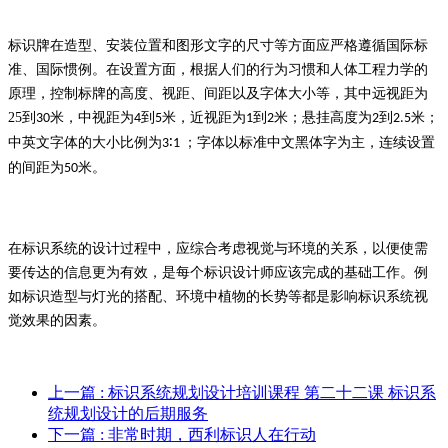
标识牌在造型、安装位置和图形文字的尺寸等方面应严格遵循国际标
准、国际惯例。在设置方面，根据人们的行为习惯和人体工程力学的
原理，控制标牌的高度、视距、间距以及字体大小等，其中远视距为
25
到
米，中视距为
到
米，近视距为
到
米；悬挂高度为
到
米；
30
4
5
1
2
2
2.5
中英文字体的大小比例为
∶
；字体以标准中文黑体字为主，连续设置
3
1
的间距为
米。
50
在标识系统的设计过程中，应综合考虑视觉与环境的关系，以便使需
要传达的信息更为有效，是每个标识设计师应该完成的基础工作。例
如标识造型与灯光的搭配、环境中植物的长势等都是影响标识系统视
觉效果的因素。
上一篇
: 标识系统规划设计培训课程 第二十二课 标识系
统规划设计的后期服务
下一篇
: 非常时期，西利标识人在行动