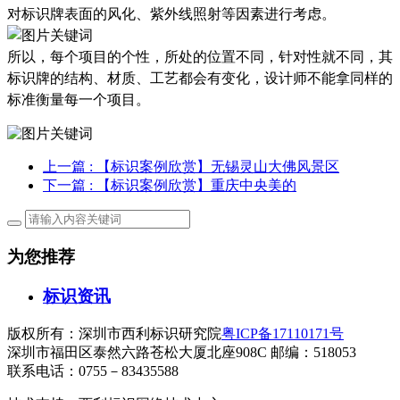
对
标识牌
表面的风化
、紫外线照射等因素进行考虑。
所以
，
每个项目的个性
，
所处的位置不同
，
针对性就不同
，其
标识牌的结构、材质、工艺都会有变化，设计师
不能拿同样的
标准衡量
每
一
个项目
。
上一篇
: 【标识案例欣赏】无锡灵山大佛风景区
下一篇
: 【标识案例欣赏】重庆中央美的
为您推荐
标识资讯
版权所有：深圳市西利标识研究院
粤ICP备17110171号
深圳市福田区泰然六路苍松大厦北座908C 邮编：518053
联系电话：0755－83435588