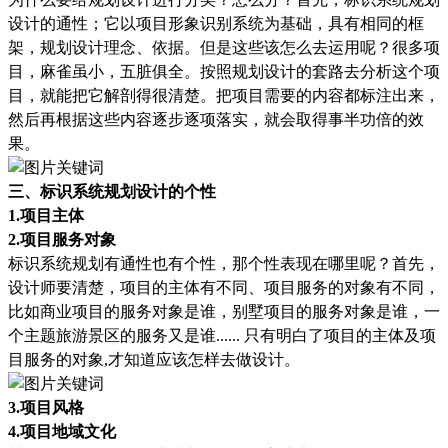
设计的通性
；
它
以
项目形象识别系统为基础
，具有相同的框
架，
规划设计理念
、
依据
。
但是这些
该
怎么去运用
呢？
很多项
目
，
麻雀虽小
，
五脏俱全
。
按照规划设计的套路去分析这个项
目
，
就能把它解剖得很清楚
。把项目
需要的内容
都
标注出来
，
然后再
根据这些内容逐步逐项落实，就会取得事半功倍的效
果。
三、标识系统规划设计的个性
1.项目主体
2.项目服务对象
标识系统规划有通性也有个性
，那
个性
表现在哪里呢？首先，
设计师要清楚，
项目的
主体有不同、
项目服务的对象
有
不同
，
比如
商业项目
的
服务
对象
是谁，
别墅项目
的
服务
对象是谁
，
一
个主题旅游景区
的
服务
又是谁
......
只有明白了项目的主体及项
目服务的对象
,
才知道应该
怎样
去
做
设计
。
3.项目风格
4.项目地域文化