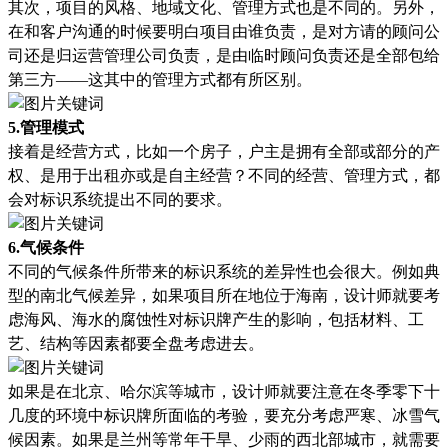
其次，
项目的风格
、
地域文化
、
管理方式
也是不同的。另外，
在
和
客户沟通的时候要明白项目
由谁负责，
是
对方
请的顾问公
司还是
归
运营管理公司
负责，是由临时顾问负责还是
全部包给
第三方
——
这
其中的
管理方式
都有所区别。
5.管理模式
接着是
经营方式
，比如一
个房子
，户主是拥有全部或部分的产
权、是用于出租亦或是自主经营？不同的经营、管理方式，都
会
对标识系统
提出不同的要求。
6.气候条件
不同的气候条件所带来的标识系统的差异性也会很大。例如典
型的南北气候差异，
如果
项目所在地位于
海南
，设计师就
要考
虑海风
、
海水的腐蚀
性
对
标识牌产生
的影响
，包括
材料
、
工
艺
、
结构
等因素
都要全盘考虑
进去。
如果是在北京、哈尔滨等城市，设计师就要注意在冬季零下十
几度的环境中标识牌所面临的考验，要充分考虑严寒、冰雪气
候因素。如果是兰州等常年干旱、少雨的西北部城市，就需要