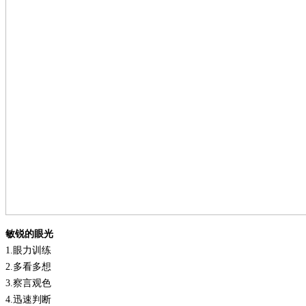
敏锐的眼光
1.
眼力训练
2.
多看多想
3.
察言观色
4.
迅速判断