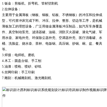
1
.
钣金：剪板机
、
折弯机
、
管材切割机
2
.
拉伸设备
：
主要用于金属薄板（钢板、铜板、铝板、不锈钢板）的冲压和拉伸成
型，可代替冲床完成下料、冲压、拉伸、整形、切边等工序，是机械
薄板加工的理想设备，广泛用做金属薄板冲压制品，如汽车车身覆盖
件、真空制动泵壳、滤清器罐、油箱、消防灭火器罐、液化气罐、军
用水壶、家电外壳、环保除尘器外壳、空调器外壳、医疗消毒罐、水
桶、洗脸盆、烧水壶、茶杯、电饭锅、高压锅、炒锅、碗、盆、餐具
等。
3
.
焊接：电焊机
、
磨机
4
.
木工：圆盘台锯
、
手工刨
5
.
油漆：喷枪
、
喷砂
、
砂纸
6
.
丝网印刷：手工印刷
7
.
雕刻：机械雕刻机
、
激光雕刻机