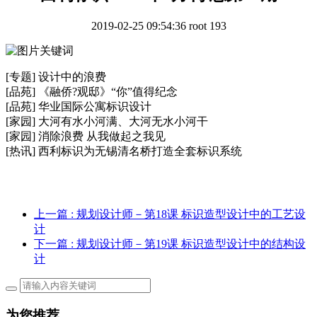
2019-02-25 09:54:36
root
193
[专题] 设计中的浪费
[品苑] 《融侨?观邸》“你”值得纪念
[品苑] 华业国际公寓标识设计
[家园] 大河有水小河满、大河无水小河干
[家园] 消除浪费 从我做起之我见
[热讯] 西利标识为无锡清名桥打造全套标识系统
上一篇
: 规划设计师－第18课 标识造型设计中的工艺设
计
下一篇
: 规划设计师－第19课 标识造型设计中的结构设
计
为您推荐