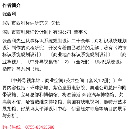
作者简介
张西利
院长
深圳市西利标识研究院
董事长
深圳市西利标识设计制作有限公司
张西利先生从事标识系统规划设计二十余年，对标识系统规划
设计制作的流程研究、开发有着自己独特的见解，著有《城市
标识系统规划设计》、《商业地产标识系统规划设计》、《商
、
》（全
册）《标识系统设计
业导视》、《中外导视集锦
1
2
2
指南》等系列书籍。
《中外导视集锦：商业空间
公共空间（套装
册）》主
+
1-2
要内容包括：环球影城、紫色皇冠电影院、奥迪公司总部和附
带设施、宝马总部和博物馆、梅赛德斯
奔驰汽车博物馆、梵
-
高美术馆、哈雷戴维森博物馆、美国有线电视网、鹿特丹艺术
展览馆、好莱坞太平洋设计中心、伊曼纽尔寺庙等项目的展示
与分析。
755-
购书热线：
0
83435588