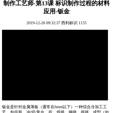
制作工艺师-第13课 标识制作过程的材料
应用-钣金
2019-12-26 09:32:37
西利标识
1155
钣金是针对金属薄板（通常在6mm以下）一种综合冷加工工
艺，包括剪、冲/切/复合、折、焊接、铆接、拼接、成型（如