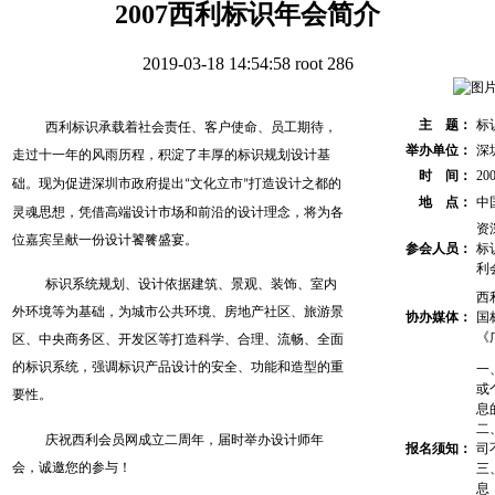
2007西利标识年会简介
2019-03-18 14:54:58
root
286
主 题：
标
西利标识承载着社会责任、客户使命、员工期待，
举办单位：
深
走过十一年的风雨历程，积淀了丰厚的标识规划设计基
时 间：
20
文化立市
打造设计之都的
础。现为促进深圳市政府提出
“
”
地 点：
中
灵魂思想，凭借高端设计市场和前沿的设计理念，将为各
资
位嘉宾呈献一份设计饕餮盛宴。
参会人员：
标
利
标识系统规划、设计依据建筑、景观、装饰、室内
西
外环境等为基础，为城市公共环境、房地产社区、旅游景
协办媒体：
国
《
区、中央商务区、开发区等打造科学、合理、流畅、全面
的标识系统，强调标识产品设计的安全、功能和造型的重
一
或
要性。
息
二
庆祝西利会员网成立二周年，届时举办设计师年
报名须知：
司
三
会，诚邀您的参与！
息