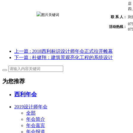
店
四
联 系 人：
刘
07
活动热线：
07
上一篇
: 2018西利标识设计师年会正式拉开帷幕
下一篇
: 杜健翔：建筑景观亮化工程的系统设计
为您推荐
西利年会
2019设计师年会
全部
年会简介
年会嘉宾
年会报道