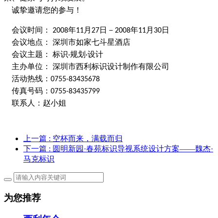
诚挚邀请您的参与！
会议时间：
年
月
日－
年
月
日
2008
11
27
2008
11
30
会议地点： 深圳市如家七斗星酒店
会议主题： 标识
规划
设计
·
·
主办单位： 深圳市西利标识设计制作有限公司
活动热线：
0755-83435678
传真号码：
0755-83435799
联系人：赵小姐
上一篇
: 空杯而来，满载而归
下一篇
: 圆明新园·春苑标识导视系统设计方案——魏杰·
马克标识
为您推荐