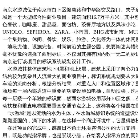
南京水游城位于南京市白下区健康路和中华路交叉路口、夫子
城是一个大型综合性商业项目，建筑面积16.7万平方米，其
色餐饮，咖啡座、甜品屋、面包坊、茶餐厅地方以及风味小吃，
UNIQLO、SEPHROA、ZARA、小南国、BHG城市超
一个集购物、休闲、餐饮、娱乐、旅游、文化等为一体的休闲
地段尤佳、设施完备、时尚前沿的主题公园，想要阐述其错综
毫不犹豫的选择了西利标识，不仅因其拥有国内数一无二的标识
南京进行该项目的标识系统规划设计工作。
水游城其整体建筑地下4层和地上6层，建筑上采用了向心力
结构较为复杂且人流量大的商业项目中，标识系统规划要从大
车流的流向分析，根据分析结果，对重点入口和位置区域作了
商场每一层内部通道中重要的功能设施如电梯，自动扶梯，洗
每一层楼一个单独的标识面，然而水游城公用部分10层之多
动扶梯和垂直电梯重要垂直交通节点之上，这样将各个楼层在
“水游城”是以流动的水为主体，在水游城标识系统的造型设
颗颗凝固的，滴下的水滴，在这样一个商业环境中，它显得放
在此项目的完成中，感谢日本角王环境咨询公司的大力支持，目
用，既是功能指示牌，也是景观小品，在给客人指示方位的同