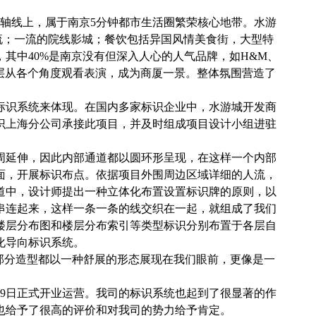
心轴线上，属于南京5分钟都市生活圈繁荣核心地带。水游
流；一流的院线影城；餐饮包括异国风情美食街，大型特
其中40%是南京没有但深入人心的人气品牌，如H&M、
高三层从各个角度观看表演，成为商厦一景。整体氛围营造了
标识系统来体现。在国内多家标识企业中，水游城开发商
标识上海分公司承接此项目，并及时组成项目设计小组进驻
周延伸，因此内部通道都以圆环形呈现，在这样一个内部
面，开展标识布点。依据项目外围周边区域详细的人流，
道中，设计师提出一种立体化布置设置标识牌的原则，以
串连起来，这样一条一条的线交织在一起，就组成了我们
楼层分布图和楼层分布索引等类型标识分别布置于各层自
化导向标识系统。
部分造型都以一种舒展的形态展现在我们眼前，更像是一
29日正式开业运营。我司的标识系统也起到了很显著的作
也给予了很高的评价和对我司的势力给予肯定。