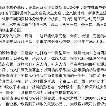
庙商圈核心地段，距离南京商业集群新街口
2公里，处在城市中
中包括若干国际品牌的主力店及次主力店，业态以时尚、新潮为主
根据不同消费群体分设于各个楼面。商场引进了不少时尚品牌，
市、MUJI等。水中表演舞台独具一格，观众可从里三层、外三层、
购物主题公园。
复杂的道路、店面、主题只能依靠完整、全面、合理、完善的
系统规划设计理念，更重要的服务和信誉。2007年年底西利
的设计概念，在建筑中心打造一个圆型舞台，以舞台为中心向四
局把握，划分版块、步步入则、体现人体工程学和标识规划的全
重点布置，这样顺利引入人流。引入人流，再在商场内部环形通
手间，出入口等为重要点；以商场内部吊挂式指示牌的功能指示
，在垂直通道上的指示仍是我们须要着重考虑的一部分，我们采用
垂直面上串在一起，这样最终形成一个由点→线→面→体的立体
计中吸收了水自由、舒展的形态这一设计概念，整个标识系统大
松，愉快，且具很有亲和力，同样它也是有趣的。
前该项目的后期安装已经完成，南京水游城已于2008年08月
时，也让客户欣赏到了精致的景观小品，广大顾客对我司的标识