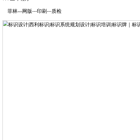
菲林
---
网版
印刷
质检
---
---