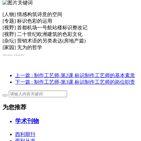
[人物] 情感构筑诗意的空间
[专题] 标识色彩的运用
[视野] 首都机场一号航站楼标识整改记
[视野] 二十世纪欧洲建筑的色彩文化
[杂坛] 营销术语的另类表达(房地产篇)
[家园] 无为的哲学
…… ……
上一篇
: 制作工艺师-第2课 标识制作工艺师的基本素质
下一篇
: 制作工艺师-第3课 标识制作工艺师的岗位职责
为您推荐
学术刊物
西利期刊
西利丛书