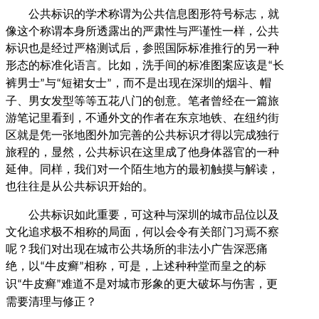
公共标识的学术称谓为公共信息图形符号标志，就
像这个称谓本身所透露出的严肃性与严谨性一样，公共
标识也是经过严格测试后，参照国际标准推行的另一种
形态的标准化语言。比如，洗手间的标准图案应该是
长
“
裤男士
与
短裙女士
，而不是出现在深圳的烟斗、帽
”
“
”
子、男女发型等等五花八门的创意。笔者曾经在一篇旅
游笔记里看到，不通外文的作者在东京地铁、在纽约街
区就是凭一张地图外加完善的公共标识才得以完成独行
旅程的，显然，公共标识在这里成了他身体器官的一种
延伸。同样，我们对一个陌生地方的最初触摸与解读，
也往往是从公共标识开始的。
公共标识如此重要，可这种与深圳的城市品位以及
文化追求极不相称的局面，何以会令有关部门习焉不察
呢？我们对出现在城市公共场所的非法小广告深恶痛
绝，以
牛皮癣
相称，可是，上述种种堂而皇之的标
“
”
识
牛皮癣
难道不是对城市形象的更大破坏与伤害，更
“
”
需要清理与修正？