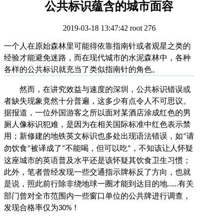
公共标识蕴含的城市面容
2019-03-18 13:47:42
root
276
一个人在原始森林里可能得依靠指南针或者观星之类的
经验才能避免迷路，而在现代城市的水泥森林中，各种
各样的公共标识就充当了类似指南针的角色。
然而，在讲究效益与速度的深圳，公共标识错误或
者缺失现象竟然十分普遍，这多少有点令人不可思议。
据报道，一位外国游客之所以面对某酒店涂成红色的男
厕人像标识犯难，是因为在相关国际标准中红色表示禁
用；新修建的地铁英文标识也多处出现语法错误，如
请
“
勿饮食
被译成了
不能喝，但可以吃
，不知该让人怀疑
”
“
”
这座城市的英语普及水平还是该怀疑其饮食卫生习惯；
此外，笔者曾经发现一些交通指示牌标反了方向，也就
是说，照此前行除非绕地球一圈才能到达目的地
有关
……
部门曾对全市范围内一些窗口单位的公共牌进行调查，
发现合格率仅为
！
30%