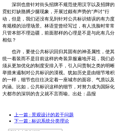
深圳也曾针对街头招牌不规范使用汉字以及招牌的
霓虹灯缺胳膊少腿现象，开展过颇有声势的
声讨
行
“
”
动，但是，我们还没有见到针对公共标识错误的有力度
有规模的治理场景。林语堂曾经写过，有人洗脸时常常
只管本部不理边疆，前面那样的心理是不是与此有几分
相似？
也许，要使公共标识回归其固有的神圣属性，使其
统一着装而不是目前这样的奇装异服遍地开花，我们必
须从更加优化的制度安排入手，引入问责制之类的明晰
举措来遏制对公共标识的漠视。犹如历史是由细节堆积
的一样，细节也往往决定着一座城市的面容、气质以及
内涵。比如，公共标识这样的细节，对努力成为国际化
大都市的深圳的含义就不言而喻。出处：晶报
上一篇
: 景观设计的若干问题
下一篇
: 标识系统分类理论