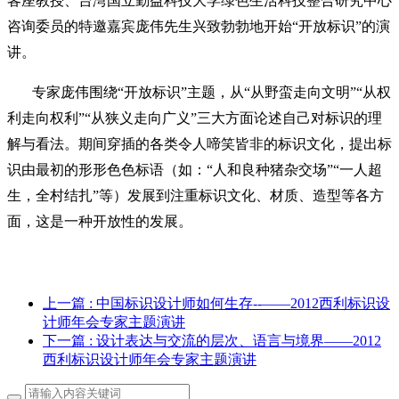
客座教授
、
台湾国立勤益科技大学绿色生活科技整合研究中心
咨询委员
的特邀嘉宾庞伟先生兴致勃勃地开始“开放标识”的演
讲。
专家庞伟围绕“开放标识”主题，从“从野蛮走向文明”“从权
利走向权利”“从狭义走向广义”三大方面论述自己对标识的理
解与看法。期间穿插的各类令人啼笑皆非的标识文化，提出标
识由最初的形形色色标语（如：“人和良种猪杂交场”“一人超
生，全村结扎”等）发展到注重标识文化、材质、造型等各方
面，这是一种开放性的发展。
上一篇
: 中国标识设计师如何生存--——2012西利标识设
计师年会专家主题演讲
下一篇
: 设计表达与交流的层次、语言与境界——2012
西利标识设计师年会专家主题演讲